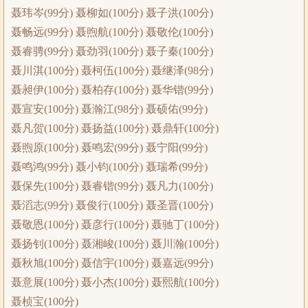
聂玮岑(99分) 聂柳如(100分) 聂子洪(100分)
聂畅远(99分) 聂煦航(100分) 聂敬伦(100分)
聂睿骋(99分) 聂劲羽(100分) 聂子秦(100分)
聂川淇(100分) 聂柯伍(100分) 聂继泽(98分)
聂昶伊(100分) 聂柏存(100分) 聂华锴(99分)
聂宣安(100分) 聂瀚江(98分) 聂硕佑(99分)
聂凡贺(100分) 聂扬益(100分) 聂鼎轩(100分)
聂煦原(100分) 聂鸣宏(99分) 聂宁阳(99分)
聂鸣鸿(99分) 聂小钧(100分) 聂瑞希(99分)
聂保先(100分) 聂睿锴(99分) 聂凡力(100分)
聂滔志(99分) 聂俊行(100分) 聂圣晋(100分)
聂敬恩(100分) 聂彦行(100分) 聂驰丁(100分)
聂扬钊(100分) 聂湘峻(100分) 聂川瀚(100分)
聂秋旭(100分) 聂信宇(100分) 聂嘉远(99分)
聂意展(100分) 聂小杰(100分) 聂熙航(100分)
聂桢宝(100分)