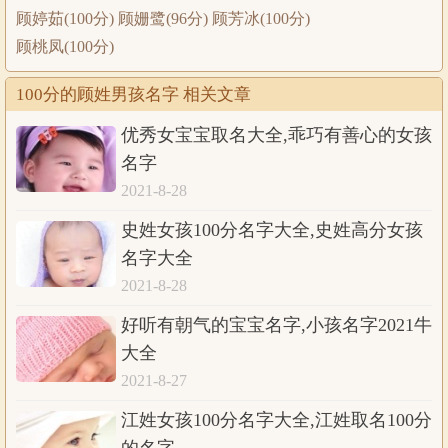
顾婷茹(100分) 顾姗鹭(96分) 顾芳冰(100分)
顾桃凤(100分)
100分的顾姓男孩名字 相关文章
优秀女宝宝取名大全,乖巧有善心的女孩
名字
2021-8-28
史姓女孩100分名字大全,史姓高分女孩
名字大全
2021-8-28
好听有朝气的宝宝名字,小孩名字2021牛
大全
2021-8-27
江姓女孩100分名字大全,江姓取名100分
的名字