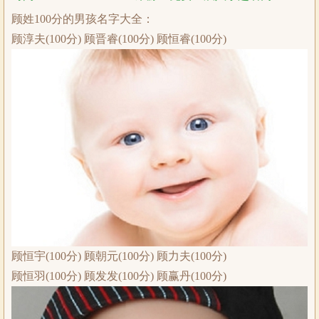
顾姓100分的男孩名字大全：
顾淳夫(100分) 顾晋睿(100分) 顾恒睿(100分)
顾恒宇(100分) 顾朝元(100分) 顾力夫(100分)
顾恒羽(100分) 顾发发(100分) 顾赢丹(100分)