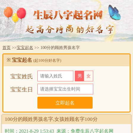
首页
>>
宝宝起名
>> 100分的顾姓男孩名字
※
宝宝起名
(起100分好名字)
宝宝姓氏
男
女
宝宝生日
100分的顾姓男孩名字,女孩姓顾名字100分
时间：2021-8-29 1:53:43
来源：免费生辰八字起名网