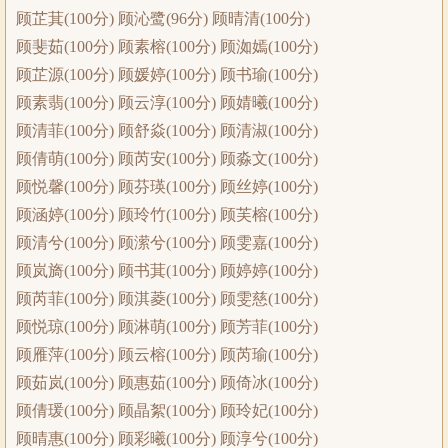
顾芷萁(100分) 顾沁鹭(96分) 顾晴清(100分)
顾斐茹(100分) 顾素榕(100分) 顾洳嫣(100分)
顾芷源(100分) 顾媛婷(100分) 顾书瑜(100分)
顾素翡(100分) 顾云淳(100分) 顾婧曦(100分)
顾清菲(100分) 顾舒焱(100分) 顾清淑(100分)
顾倩萌(100分) 顾芮安(100分) 顾淼文(100分)
顾悦馨(100分) 顾芬瑛(100分) 顾丝婷(100分)
顾涵婷(100分) 顾玲竹(100分) 顾芙榕(100分)
顾清兮(100分) 顾潆兮(100分) 顾雯嘉(100分)
顾岚旖(100分) 顾书萁(100分) 顾婷婷(100分)
顾芮菲(100分) 顾淇菱(100分) 顾雯慈(100分)
顾悦琼(100分) 顾淋萌(100分) 顾芳菲(100分)
顾雁萍(100分) 顾云榕(100分) 顾芮瑜(100分)
顾茹岚(100分) 顾惠茹(100分) 顾倚冰(100分)
顾倩瑗(100分) 顾晶絮(100分) 顾玲妃(100分)
顾晴惠(100分) 顾彩曦(100分) 顾淳兮(100分)