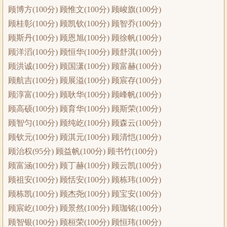
顾博方(100分) 顾惟文(100分) 顾峻旗(100分)
顾桂彰(100分) 顾凯钦(100分) 顾智乔(100分)
顾斯丹(100分) 顾恩旭(100分) 顾徐帆(100分)
顾洋滔(100分) 顾恒华(100分) 顾舒淇(100分)
顾洪诚(100分) 顾国潇(100分) 顾富赫(100分)
顾航吉(100分) 顾展溢(100分) 顾宸存(100分)
顾淳富(100分) 顾耿华(100分) 顾峰帆(100分)
顾高硕(100分) 顾育华(100分) 顾斯荣(100分)
顾智匀(100分) 顾纯屹(100分) 顾森云(100分)
顾钦元(100分) 顾淇元(100分) 顾清恺(100分)
顾治权(95分) 顾益帆(100分) 顾书竹(100分)
顾富涵(100分) 顾丁赫(100分) 顾云凯(100分)
顾祖安(100分) 顾恬安(100分) 顾栋玮(100分)
顾栋凯(100分) 顾杰尧(100分) 顾宝安(100分)
顾宸屹(100分) 顾景然(100分) 顾珈铭(100分)
顾智银(100分) 顾桓荣(100分) 顾恒玮(100分)