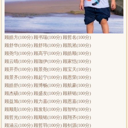
顾皓方(100分) 顾书瑞(100分) 顾哲名(100分)
顾舒华(100分) 顾舒玮(100分) 顾凯淞(100分)
顾尧匀(100分) 顾高宇(100分) 顾皓顺(100分)
顾云晴(100分) 顾珈伊(100分) 顾家恺(100分)
顾开乔(100分) 顾景尧(100分) 顾宝天(100分)
顾景齐(100分) 顾起宁(100分) 顾恩荣(100分)
顾皓舒(100分) 顾博畅(100分) 顾航豪(100分)
顾杰硕(100分) 顾盛友(100分) 顾耕铭(100分)
顾益旭(100分) 顾力嘉(100分) 顾恩嘉(100分)
顾顺彰(100分) 顾发彰(100分) 顾智钧(100分)
顾哲光(100分) 顾顺铭(100分) 顾翔齐(100分)
顾涵云(100分) 顾哲羽(100分) 顾钊源(100分)